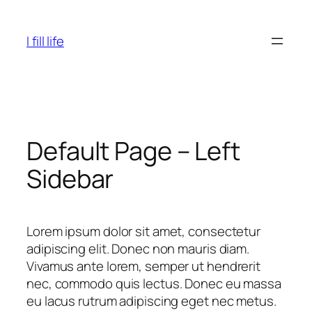
Skip
to
I fill life
content
Default Page – Left
Sidebar
Lorem ipsum dolor sit amet, consectetur
adipiscing elit. Donec non mauris diam.
Vivamus ante lorem, semper ut hendrerit
nec, commodo quis lectus. Donec eu massa
eu lacus rutrum adipiscing eget nec metus.